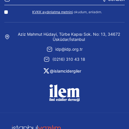
KVKK aydınlatma metnini
okudum, anladım.
Aziz Mahmut Hüdayi, Türbe Kapısı Sok. No: 13, 34672
Üsküdar/İstanbul
idp@idp.org.tr
(0216) 310 43 18
@islamcidergiler