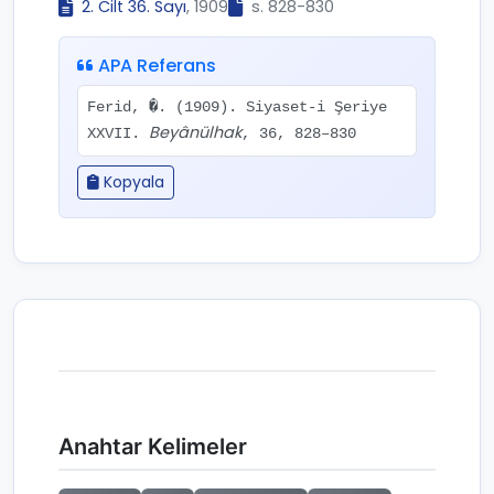
2. Cilt 36. Sayı
, 1909
s. 828-830
APA Referans
Ferid, �. (1909). Siyaset-i Şeriye
Beyânülhak
XXVII.
, 36, 828–830
Kopyala
Anahtar Kelimeler