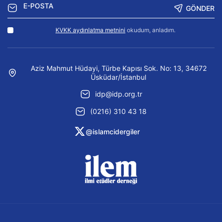
GÖNDER
KVKK aydınlatma metnini
okudum, anladım.
Aziz Mahmut Hüdayi, Türbe Kapısı Sok. No: 13, 34672
Üsküdar/İstanbul
idp@idp.org.tr
(0216) 310 43 18
@islamcidergiler