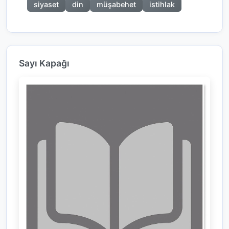
siyaset
din
müşabehet
istihlak
Sayı Kapağı