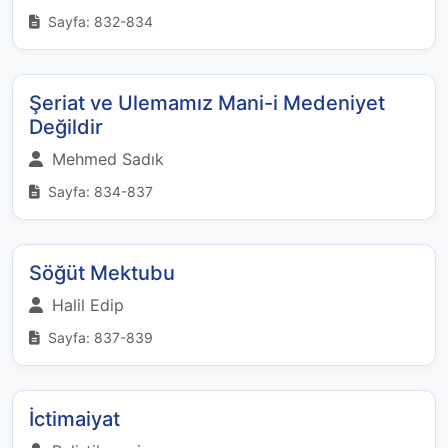
Sayfa: 832-834
Şeriat ve Ulemamız Mani-i Medeniyet
Değildir
Mehmed Sadık
Sayfa: 834-837
Söğüt Mektubu
Halil Edip
Sayfa: 837-839
İctimaiyat