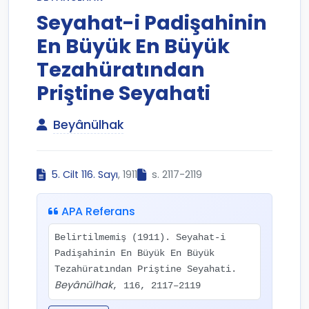
Seyahat-i Padişahinin
En Büyük En Büyük
Tezahüratından
Priştine Seyahati
Beyânülhak
5. Cilt 116. Sayı
, 1911
s. 2117-2119
APA Referans
Belirtilmemiş (1911). Seyahat-i
Padişahinin En Büyük En Büyük
Tezahüratından Priştine Seyahati.
Beyânülhak
, 116, 2117–2119