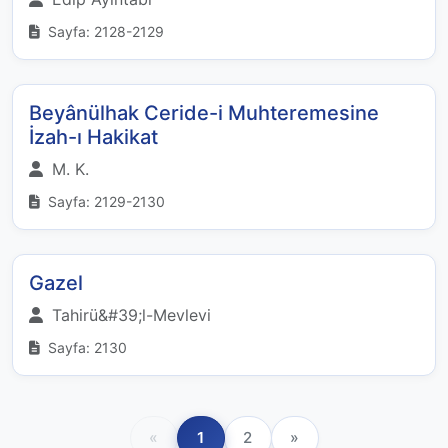
Sayfa: 2128-2129
Beyânülhak Ceride-i Muhteremesine
İzah-ı Hakikat
M. K.
Sayfa: 2129-2130
Gazel
Tahirü&#39;l-Mevlevi
Sayfa: 2130
«
1
2
»