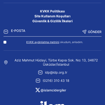
KVKK Politikası
Site Kullanım Koşulları
Güvenlik & Gizlilik İlkeleri
GÖNDER
KVKK aydınlatma metnini
okudum, anladım.
Aziz Mahmut Hüdayi, Türbe Kapısı Sok. No: 13, 34672
Üsküdar/İstanbul
idp@idp.org.tr
(0216) 310 43 18
@islamcidergiler