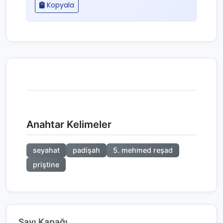
Kopyala
Anahtar Kelimeler
seyahat
padişah
5. mehmed reşad
priştine
Sayı Kapağı