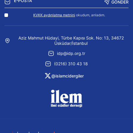
GÖNDER
KVKK aydınlatma metnini
okudum, anladım.
Aziz Mahmut Hüdayi, Türbe Kapısı Sok. No: 13, 34672
Üsküdar/İstanbul
idp@idp.org.tr
(0216) 310 43 18
@islamcidergiler