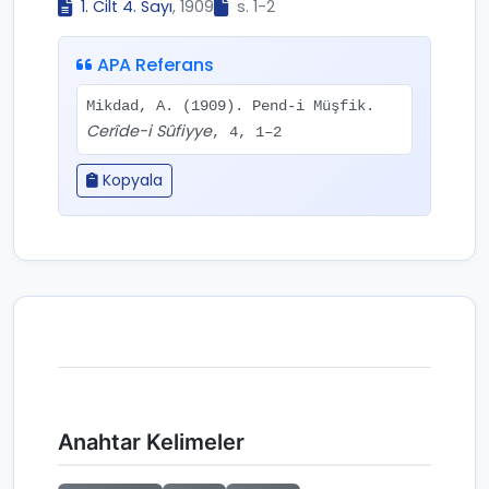
1. Cilt 4. Sayı
, 1909
s. 1-2
APA Referans
Mikdad, A. (1909). Pend-i Müşfik.
Cerîde-i Sûfiyye
, 4, 1–2
Kopyala
Anahtar Kelimeler