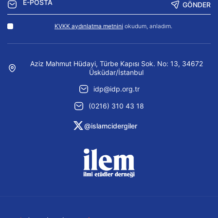
GÖNDER
KVKK aydınlatma metnini
okudum, anladım.
Aziz Mahmut Hüdayi, Türbe Kapısı Sok. No: 13, 34672
Üsküdar/İstanbul
idp@idp.org.tr
(0216) 310 43 18
@islamcidergiler