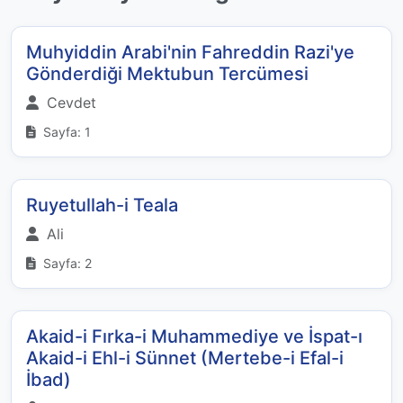
Muhyiddin Arabi'nin Fahreddin Razi'ye
Gönderdiği Mektubun Tercümesi
Cevdet
Sayfa: 1
Ruyetullah-i Teala
Ali
Sayfa: 2
Akaid-i Fırka-i Muhammediye ve İspat-ı
Akaid-i Ehl-i Sünnet (Mertebe-i Efal-i
İbad)