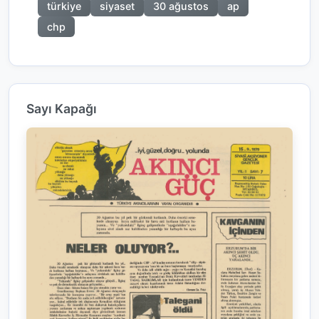
türkiye
siyaset
30 ağustos
ap
chp
Sayı Kapağı