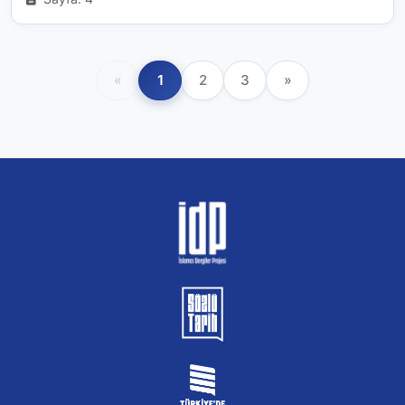
«
1
2
3
»