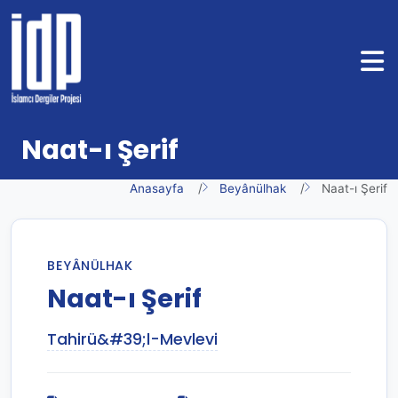
Naat-ı Şerif
Anasayfa
Beyânülhak
Naat-ı Şerif
BEYÂNÜLHAK
Naat-ı Şerif
Tahirü&#39;l-Mevlevi