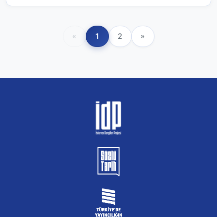
«
1
2
»