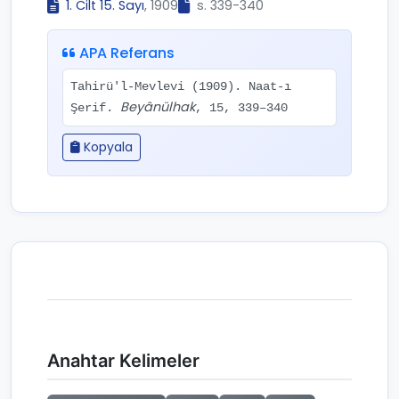
1. Cilt 15. Sayı
, 1909
s. 339-340
APA Referans
Tahirü'l-Mevlevi (1909). Naat-ı
Beyânülhak
Şerif.
, 15, 339–340
Kopyala
Anahtar Kelimeler