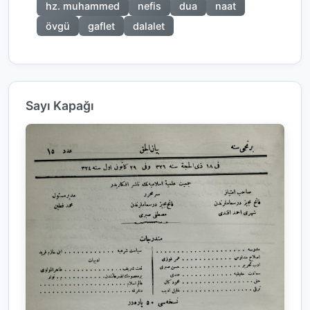
hz. muhammed
nefis
dua
naat
övgü
gaflet
dalalet
Sayı Kapağı