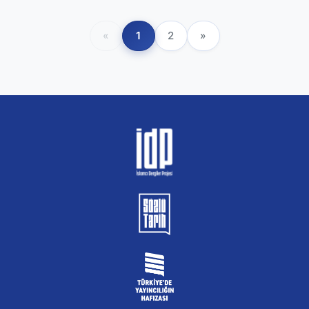
«
1
2
»