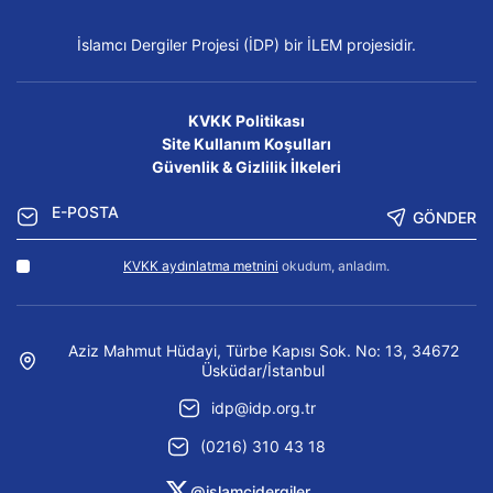
İslamcı Dergiler Projesi (İDP) bir İLEM projesidir.
KVKK Politikası
Site Kullanım Koşulları
Güvenlik & Gizlilik İlkeleri
GÖNDER
KVKK aydınlatma metnini
okudum, anladım.
Aziz Mahmut Hüdayi, Türbe Kapısı Sok. No: 13, 34672
Üsküdar/İstanbul
idp@idp.org.tr
(0216) 310 43 18
@islamcidergiler