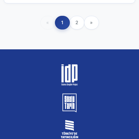
«
1
2
»