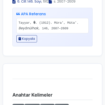
6. Cilt 146. Sayı
, 1912
s. 2607-2609
APA Referans
Tayyar, �. (1912). Müra', Müta'.
Beyânülhak
, 146, 2607–2609
Kopyala
Anahtar Kelimeler