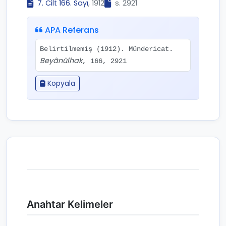
7. Cilt 166. Sayı
, 1912
s. 2921
APA Referans
Belirtilmemiş (1912). Mündericat.
Beyânülhak
, 166, 2921
Kopyala
Anahtar Kelimeler