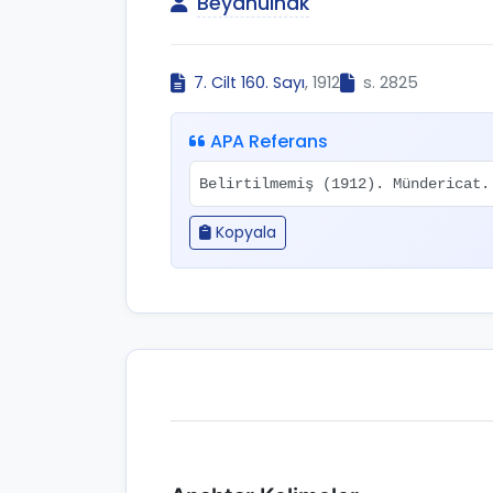
Beyânülhak
7. Cilt 160. Sayı
, 1912
s. 2825
APA Referans
Belirtilmemiş (1912). Mündericat
Kopyala