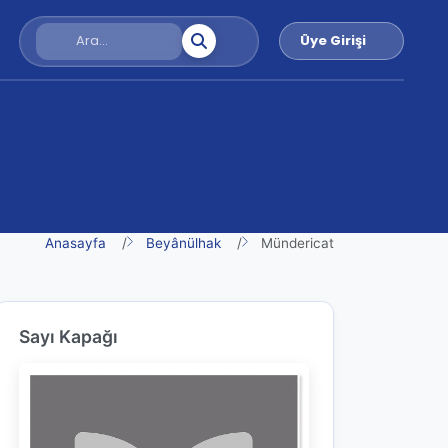
Üye Girişi
Anasayfa
Beyânülhak
Mündericat
Sayı Kapağı