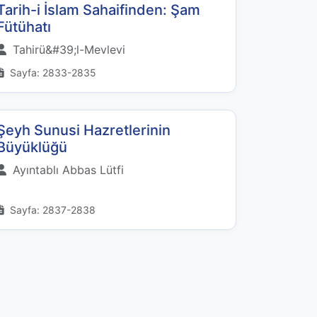
Tarih-i İslam Sahaifinden: Şam
Fütühatı
Tahirü&#39;l-Mevlevi
Sayfa: 2833-2835
Şeyh Sunusi Hazretlerinin
Büyüklüğü
Ayıntablı Abbas Lütfi
Sayfa: 2837-2838