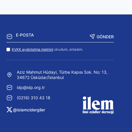
GÖNDER
KVKK aydınlatma metnini
okudum, anladım.
Aziz Mahmut Hüdayi, Türbe Kapısı Sok. No: 13,
34672 Üsküdar/İstanbul
idp@idp.org.tr
(0216) 310 43 18
@islamcidergiler