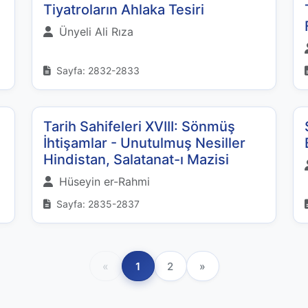
Tiyatroların Ahlaka Tesiri
Ünyeli Ali Rıza
Sayfa: 2832-2833
Tarih Sahifeleri XVIII: Sönmüş
İhtişamlar - Unutulmuş Nesiller
Hindistan, Salatanat-ı Mazisi
Hüseyin er-Rahmi
Sayfa: 2835-2837
«
1
2
»