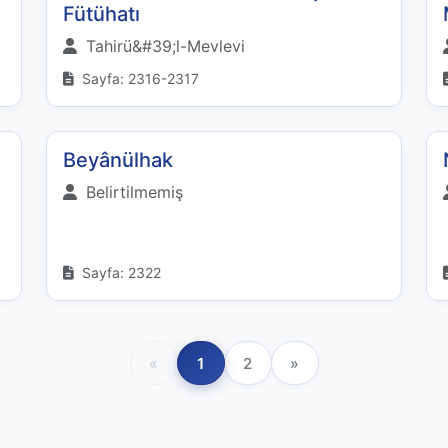
Fütühatı
Tahirü&#39;l-Mevlevi
Sayfa: 2316-2317
Beyânülhak
Belirtilmemiş
Sayfa: 2322
«
1
2
»