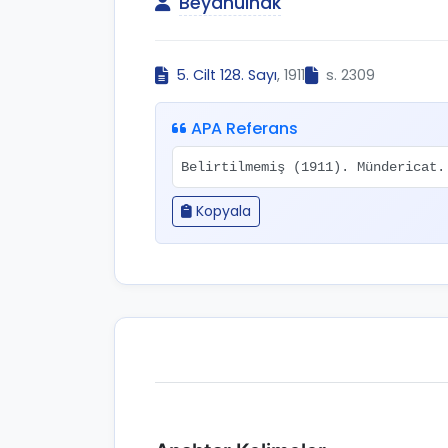
Beyânülhak
5. Cilt 128. Sayı
, 1911
s. 2309
APA Referans
Belirtilmemiş (1911). Mündericat
Kopyala