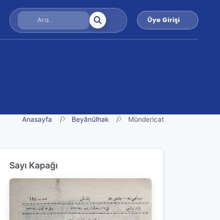
Üye Girişi
Anasayfa
Beyânülhak
Mündericat
Sayı Kapağı