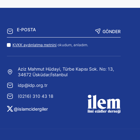
GÖNDER
KVKK aydınlatma metnini
okudum, anladım.
Aziz Mahmut Hüdayi, Türbe Kapısı Sok. No: 13,
34672 Üsküdar/İstanbul
idp@idp.org.tr
(0216) 310 43 18
@islamcidergiler