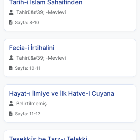
Tarih-i İslam Sahaifinden
Tahirü&#39;l-Mevlevi
Sayfa: 8-10
Fecia-i İrtihalini
Tahirü&#39;l-Mevlevi
Sayfa: 10-11
Hayat-ı İlmiye ve İlk Hatve-i Cuyana
Belirtilmemiş
Sayfa: 11-13
Teşekkür be Tarz-ı Telakki