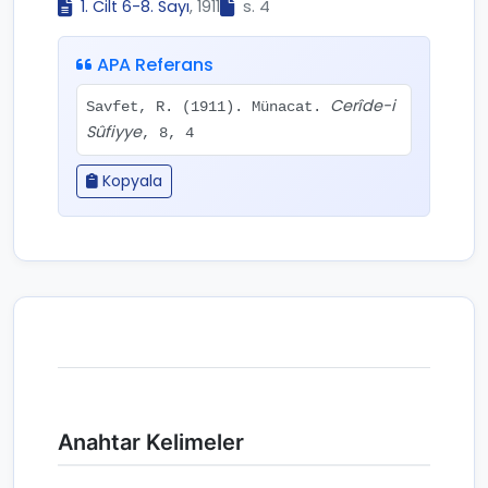
1. Cilt 6-8. Sayı
, 1911
s. 4
APA Referans
Cerîde-i
Savfet, R. (1911). Münacat.
Sûfiyye
, 8, 4
Kopyala
Anahtar Kelimeler