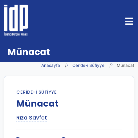
Münacat
Anasayfa
Cerîde-i Sûfiyye
Münacat
CERÎDE-I SÛFIYYE
Münacat
Rıza Savfet