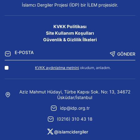
İslamcı Dergiler Projesi (İDP) bir İLEM projesidir.
KVKK Politikası
Site Kullanım Koşulları
Güvenlik & Gizlilik İlkeleri
GÖNDER
KVKK aydınlatma metnini
okudum, anladım.
Aziz Mahmut Hüdayi, Türbe Kapısı Sok. No: 13, 34672
Üsküdar/İstanbul
idp@idp.org.tr
(0216) 310 43 18
@islamcidergiler