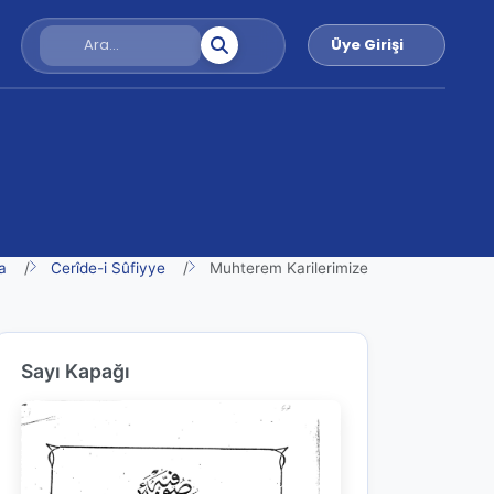
Üye Girişi
a
Cerîde-i Sûfiyye
Muhterem Karilerimize
Sayı Kapağı