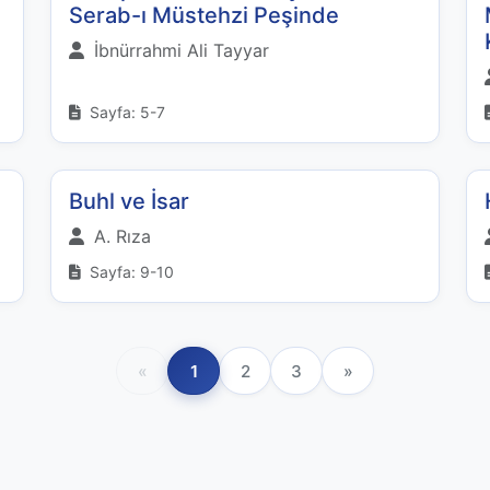
Serab-ı Müstehzi Peşinde
İbnürrahmi Ali Tayyar
Sayfa: 5-7
Buhl ve İsar
A. Rıza
Sayfa: 9-10
«
1
2
3
»