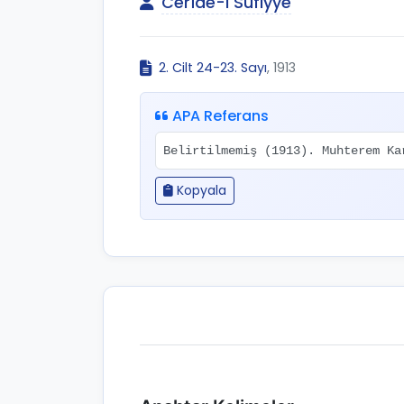
Cerîde-i Sûfiyye
2. Cilt 24-23. Sayı
, 1913
APA Referans
Belirtilmemiş (1913). Muhterem K
Kopyala