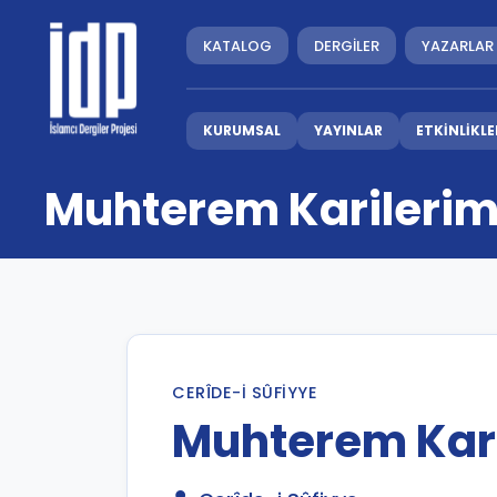
KATALOG
DERGİLER
YAZARLAR
KURUMSAL
YAYINLAR
ETKİNLİKLE
Muhterem Karilerim
CERÎDE-I SÛFIYYE
Muhterem Kari