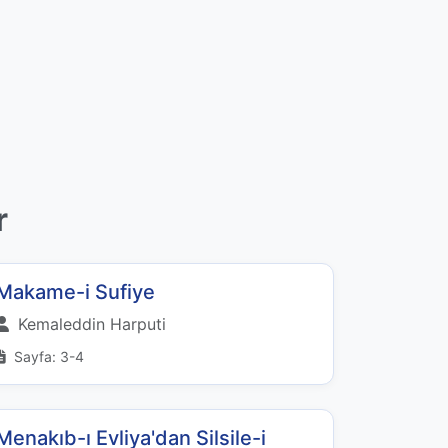
r
Makame-i Sufiye
Kemaleddin Harputi
Sayfa: 3-4
Menakıb-ı Evliya'dan Silsile-i