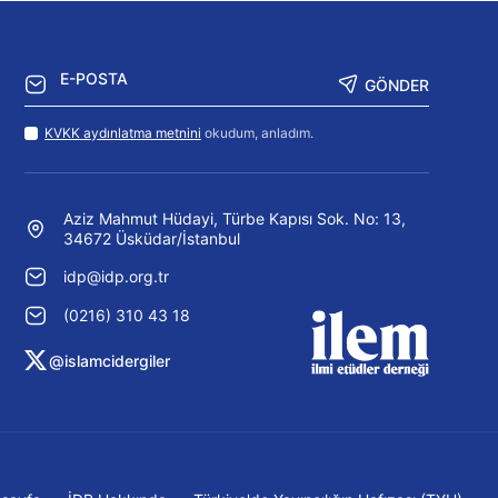
GÖNDER
KVKK aydınlatma metnini
okudum, anladım.
Aziz Mahmut Hüdayi, Türbe Kapısı Sok. No: 13,
34672 Üsküdar/İstanbul
idp@idp.org.tr
(0216) 310 43 18
@islamcidergiler