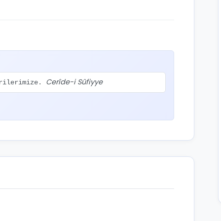
Cerîde-i Sûfiyye
arilerimize.