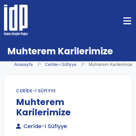
Muhterem Karilerimize
Anasayfa
Cerîde-i Sûfiyye
Muhterem Karilerimize
CERÎDE-I SÛFIYYE
Muhterem
Karilerimize
Cerîde-i Sûfiyye