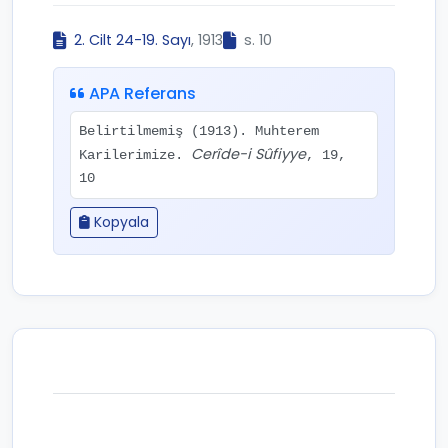
2. Cilt 24-19. Sayı
, 1913
s. 10
APA Referans
Belirtilmemiş (1913). Muhterem
Cerîde-i Sûfiyye
Karilerimize.
, 19,
10
Kopyala