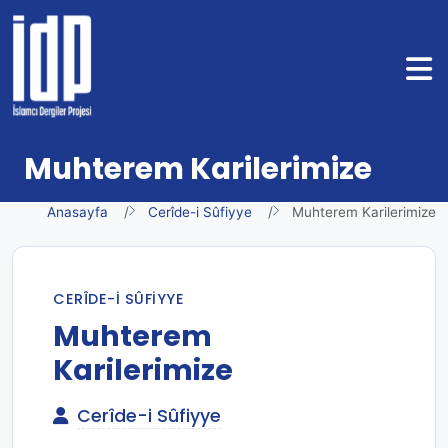
Muhterem Karilerimize
Anasayfa
Cerîde-i Sûfiyye
Muhterem Karilerimize
CERÎDE-I SÛFIYYE
Muhterem
Karilerimize
Cerîde-i Sûfiyye