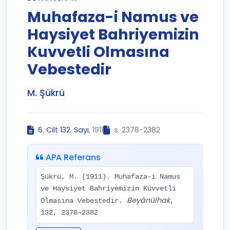
Muhafaza-i Namus ve
Haysiyet Bahriyemizin
Kuvvetli Olmasına
Vebestedir
M. Şükrü
6. Cilt 132. Sayı
, 1911
s. 2378-2382
APA Referans
Şükrü, M. (1911). Muhafaza-i Namus
ve Haysiyet Bahriyemizin Kuvvetli
Beyânülhak
Olmasına Vebestedir.
,
132, 2378–2382