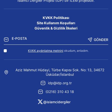
İslamcı Dergiler Projesi (İDP) bir İLEM projesidir.
KVKK Politikası
Site Kullanım Koşulları
Güvenlik & Gizlilik İlkeleri
GÖNDER
KVKK aydınlatma metnini
okudum, anladım.
Aziz Mahmut Hüdayi, Türbe Kapısı Sok. No: 13, 34672
Üsküdar/İstanbul
idp@idp.org.tr
(0216) 310 43 18
@islamcidergiler