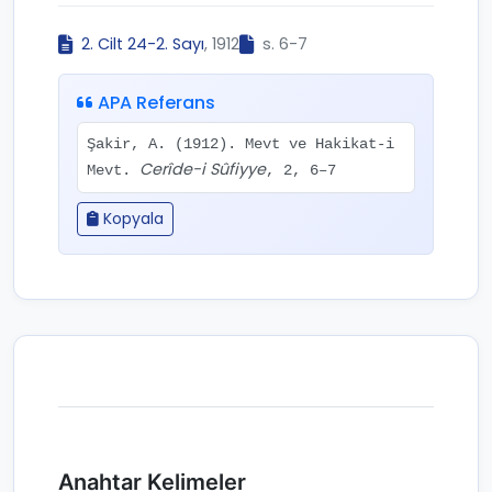
2. Cilt 24-2. Sayı
, 1912
s. 6-7
APA Referans
Şakir, A. (1912). Mevt ve Hakikat-i
Cerîde-i Sûfiyye
Mevt.
, 2, 6–7
Kopyala
Anahtar Kelimeler