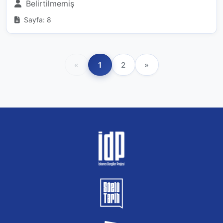
Belirtilmemiş
Sayfa: 8
«
1
2
»