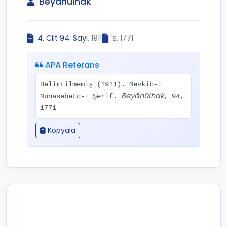
Beyânülhak
4. Cilt 94. Sayı
, 1911
s. 1771
APA Referans
Belirtilmemiş (1911). Mevkib-i
Beyânülhak
Münasebetc-ı Şerif.
, 94,
1771
Kopyala