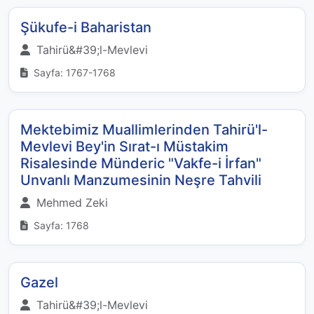
Şükufe-i Baharistan
Tahirü&#39;l-Mevlevi
Sayfa: 1767-1768
Mektebimiz Muallimlerinden Tahirü'l-
Mevlevi Bey'in Sırat-ı Müstakim
Risalesinde Münderic "Vakfe-i İrfan"
Unvanlı Manzumesinin Neşre Tahvili
Mehmed Zeki
Sayfa: 1768
Gazel
Tahirü&#39;l-Mevlevi