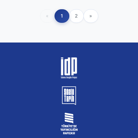
«
1
2
»