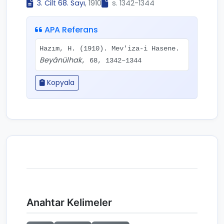
3. Cilt 68. Sayı
, 1910
s. 1342-1344
APA Referans
Hazım, H. (1910). Mev'iza-i Hasene.
Beyânülhak
, 68, 1342–1344
Kopyala
Anahtar Kelimeler