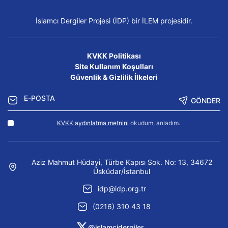
İslamcı Dergiler Projesi (İDP) bir İLEM projesidir.
KVKK Politikası
Site Kullanım Koşulları
Güvenlik & Gizlilik İlkeleri
GÖNDER
KVKK aydınlatma metnini
okudum, anladım.
Aziz Mahmut Hüdayi, Türbe Kapısı Sok. No: 13, 34672
Üsküdar/İstanbul
idp@idp.org.tr
(0216) 310 43 18
@islamcidergiler