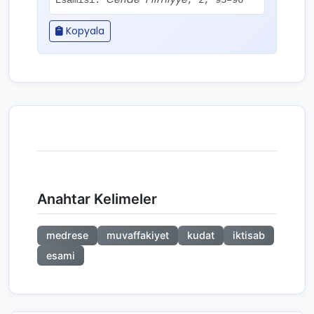
Esamisi.
, 2, 95–96
Kopyala
Anahtar Kelimeler
medrese
muvaffakiyet
kudat
iktisab
esami