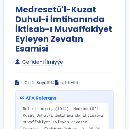
Medresetü'l-Kuzat
Duhul-i İmtihanında
İktisab-ı Muvaffakiyet
Eyleyen Zevatın
Esamisi
Cerîde-i İlmiyye
1. Cilt 2. Sayı
, 1914
s. 95-96
APA Referans
Belirtilmemiş (1914). Medresetü'l-
Kuzat Duhul-i İmtihanında İktisab-ı
Muvaffakiyet Eyleyen Zevatın
Cerîde-i İlmiyye