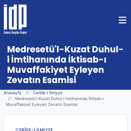
Medresetü'l-Kuzat Duhul-
i İmtihanında İktisab-ı
Muvaffakiyet Eyleyen
Zevatın Esamisi
Anasayfa
Cerîde-i İlmiyye
Medresetü'l-Kuzat Duhul-i İmtihanında İktisab-ı
Muvaffakiyet Eyleyen Zevatın Esamisi
CERÎDE-I İLMIYYE