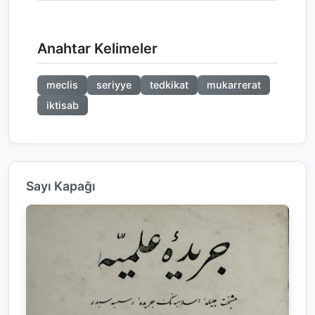
Anahtar Kelimeler
meclis
seriyye
tedkikat
mukarrerat
iktisab
Sayı Kapağı