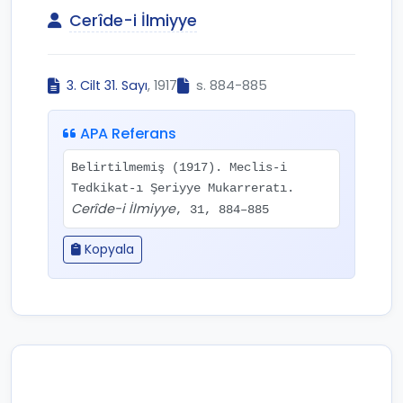
Cerîde-i İlmiyye
3. Cilt 31. Sayı
, 1917
s. 884-885
APA Referans
Belirtilmemiş (1917). Meclis-i
Tedkikat-ı Şeriyye Mukarreratı.
Cerîde-i İlmiyye
, 31, 884–885
Kopyala