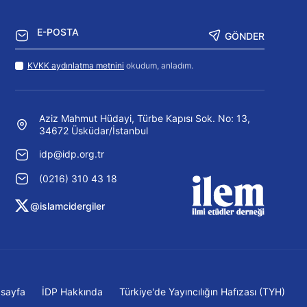
GÖNDER
KVKK aydınlatma metnini
okudum, anladım.
Aziz Mahmut Hüdayi, Türbe Kapısı Sok. No: 13,
34672 Üsküdar/İstanbul
idp@idp.org.tr
(0216) 310 43 18
@islamcidergiler
sayfa
İDP Hakkında
Türkiye'de Yayıncılığın Hafızası (TYH)