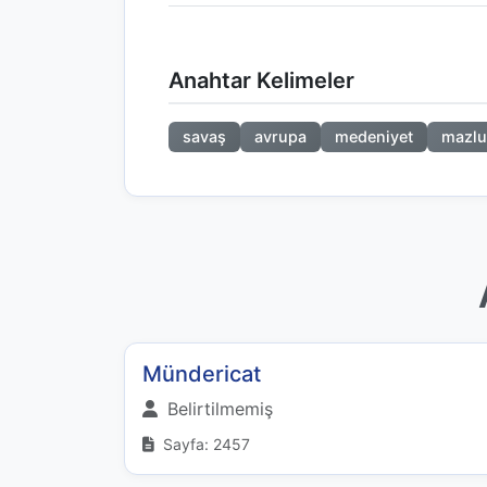
Anahtar Kelimeler
savaş
avrupa
medeniyet
mazlu
Mündericat
Belirtilmemiş
Sayfa: 2457