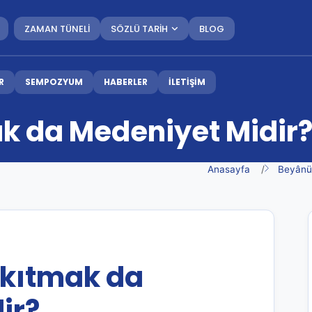
ZAMAN TÜNELİ
SÖZLÜ TARİH
BLOG
R
SEMPOZYUM
HABERLER
İLETİŞİM
 da Medeniyet Midir
Anasayfa
Beyânü
kıtmak da
ir?