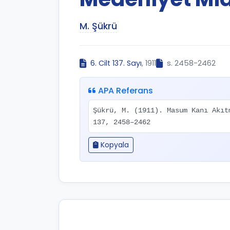
M. Şükrü
6. Cilt 137. Sayı
, 1911
s. 2458-2462
APA Referans
Şükrü, M. (1911). Masum Kanı Akı
137, 2458–2462
Kopyala