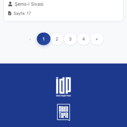
Şems-i Sivasi
Sayfa: 17
«
1
2
3
4
»