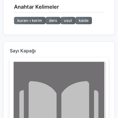
Anahtar Kelimeler
kuran-ı kerim
ders
usul
kaide
Sayı Kapağı