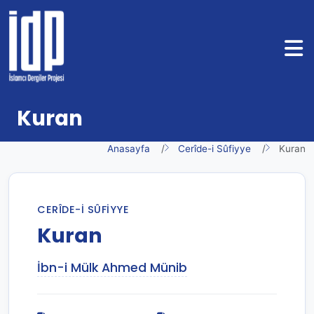
Kuran
Anasayfa
Cerîde-i Sûfiyye
Kuran
CERÎDE-I SÛFIYYE
Kuran
İbn-i Mülk Ahmed Münib