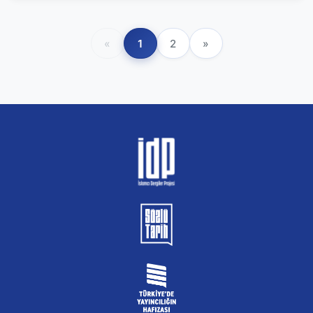
«
1
2
»