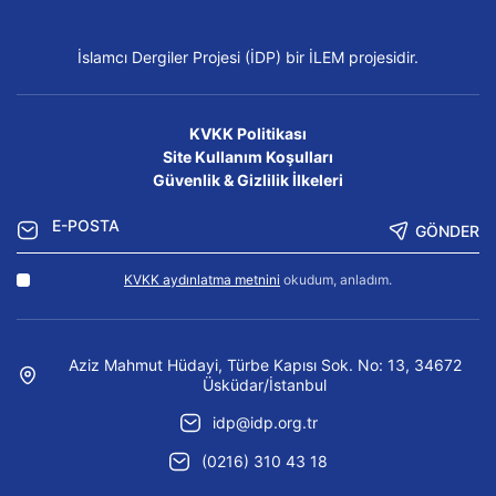
İslamcı Dergiler Projesi (İDP) bir İLEM projesidir.
KVKK Politikası
Site Kullanım Koşulları
Güvenlik & Gizlilik İlkeleri
GÖNDER
KVKK aydınlatma metnini
okudum, anladım.
Aziz Mahmut Hüdayi, Türbe Kapısı Sok. No: 13, 34672
Üsküdar/İstanbul
idp@idp.org.tr
(0216) 310 43 18