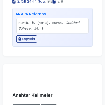
2. Cilt 24-14. Sayı
, 1913
s. 8
APA Referans
Cerîde-i
Münib, �. (1913). Kuran.
Sûfiyye
, 14, 8
Kopyala
Anahtar Kelimeler