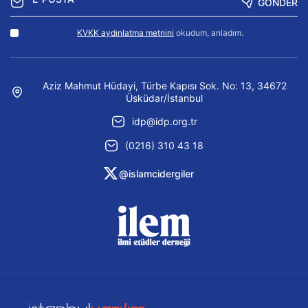
GÖNDER
KVKK aydınlatma metnini
okudum, anladım.
Aziz Mahmut Hüdayi, Türbe Kapısı Sok. No: 13, 34672
Üsküdar/İstanbul
idp@idp.org.tr
(0216) 310 43 18
@islamcidergiler