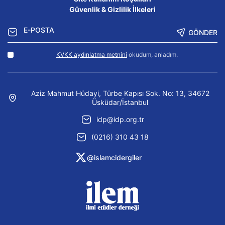
Güvenlik & Gizlilik İlkeleri
GÖNDER
KVKK aydınlatma metnini
okudum, anladım.
Aziz Mahmut Hüdayi, Türbe Kapısı Sok. No: 13, 34672
Üsküdar/İstanbul
idp@idp.org.tr
(0216) 310 43 18
@islamcidergiler