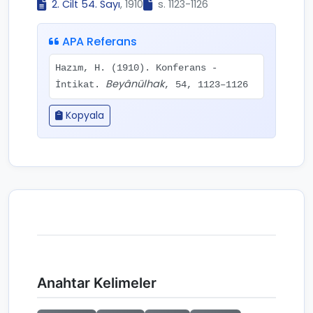
2. Cilt 54. Sayı
, 1910
s. 1123-1126
APA Referans
Hazım, H. (1910). Konferans -
Beyânülhak
İntikat.
, 54, 1123–1126
Kopyala
Anahtar Kelimeler