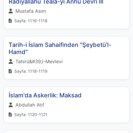
Radıyallahu Teala-yı Anhü Devri III
Mustafa Asım
Sayfa: 1116-1118
Tarih-i İslam Sahaifinden "Şeybetü'l-
Hamd"
Tahirü&#39;l-Mevlevi
Sayfa: 1118-1119
İslam'da Askerlik: Maksad
Abdullah Atıf
Sayfa: 1120-1121