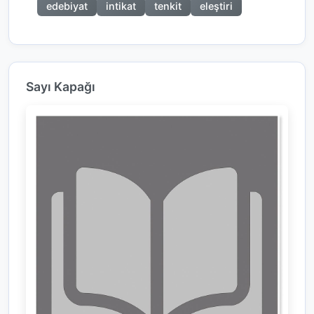
edebiyat
intikat
tenkit
eleştiri
Sayı Kapağı