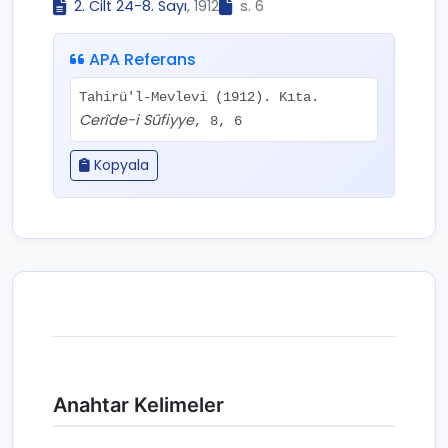
2. Cilt 24-8. Sayı
, 1912
s. 6
APA Referans
Tahirü'l-Mevlevi (1912). Kıta.
Cerîde-i Sûfiyye
, 8, 6
Kopyala
Anahtar Kelimeler