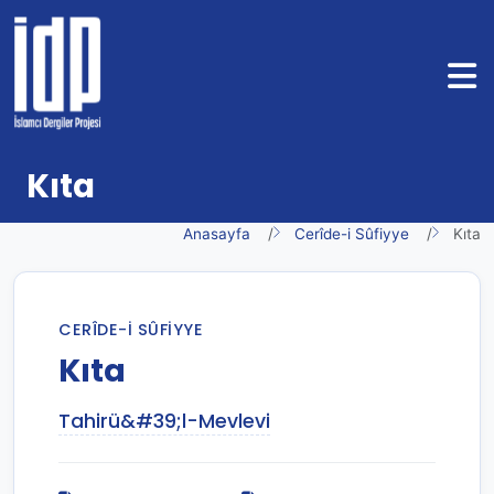
Kıta
Anasayfa
Cerîde-i Sûfiyye
Kıta
CERÎDE-I SÛFIYYE
Kıta
Tahirü&#39;l-Mevlevi