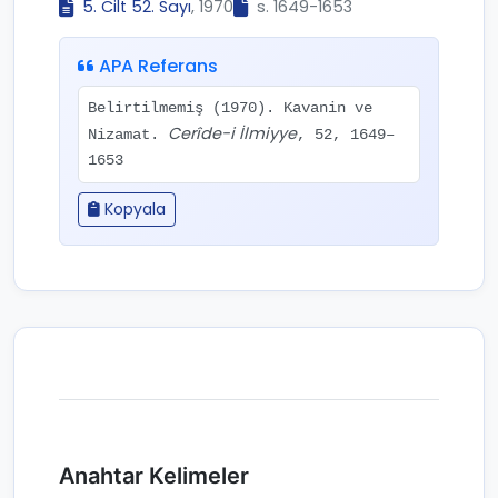
5. Cilt 52. Sayı
, 1970
s. 1649-1653
APA Referans
Belirtilmemiş (1970). Kavanin ve
Cerîde-i İlmiyye
Nizamat.
, 52, 1649–
1653
Kopyala
Anahtar Kelimeler