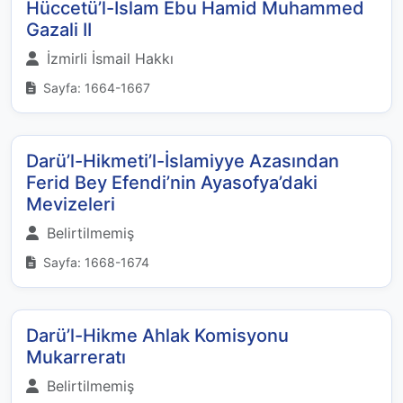
Hüccetü’l-İslam Ebu Hamid Muhammed
Gazali II
İzmirli İsmail Hakkı
Sayfa: 1664-1667
Darü’l-Hikmeti’l-İslamiyye Azasından
Ferid Bey Efendi’nin Ayasofya’daki
Mevizeleri
Belirtilmemiş
Sayfa: 1668-1674
Darü’l-Hikme Ahlak Komisyonu
Mukarreratı
Belirtilmemiş