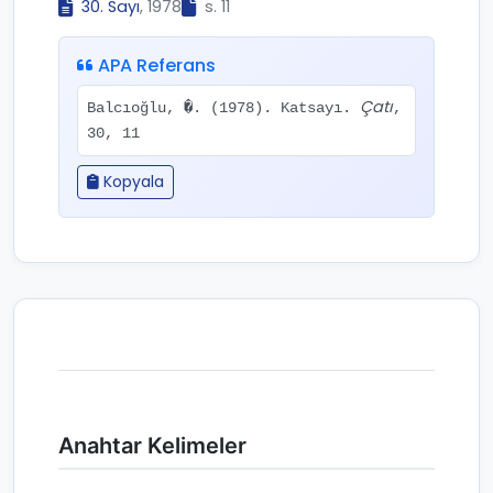
30. Sayı
, 1978
s. 11
APA Referans
Çatı
Balcıoğlu, �. (1978). Katsayı.
,
30, 11
Kopyala
Anahtar Kelimeler