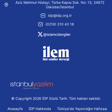
Aziz Mahmut Hüdayi, Türbe Kapısı Sok. No: 13, 34672
Üsküdar/İstanbul
idp@idp.org.tr
(0216) 310 43 18
@islamcidergiler
© Copyright 2026 İDP Sözlü Tarih. Tüm hakları saklıdır.
Anasayfa
İDP Hakkında
Türkiye'de Yayıncılığın Hafızası