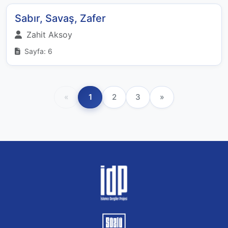
Sabır, Savaş, Zafer
Zahit Aksoy
Sayfa: 6
«
1
2
3
»