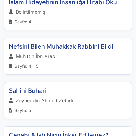
İslam Hidayetinin İnsanlığa Hitabı Oku
Belirtilmemiş
Sayfa: 4
Nefsini Bilen Muhakkak Rabbini Bildi
Muhittin İbn Arabi
Sayfa: 4, 15
Sahihi Buhari
Zeyneddin Ahmed Zebidi
Sayfa: 5
Cenabı Allah Niçin İnkar Edilemez?