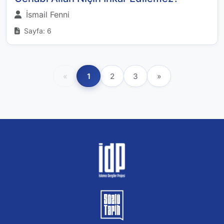
İsmail Fenni
Sayfa: 6
«
1
2
3
»