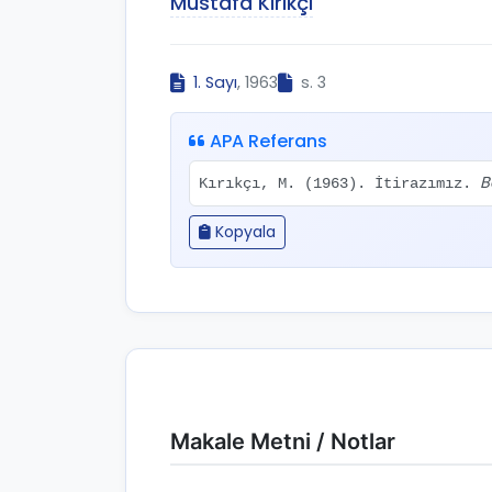
Mustafa Kırıkçı
1. Sayı
, 1963
s. 3
APA Referans
B
Kırıkçı, M. (1963). İtirazımız.
Kopyala
Makale Metni / Notlar