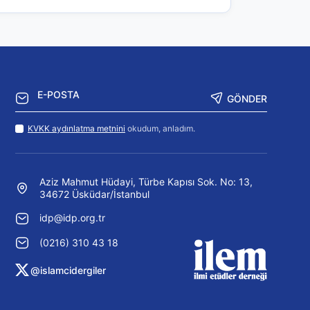
GÖNDER
KVKK aydınlatma metnini
okudum, anladım.
Aziz Mahmut Hüdayi, Türbe Kapısı Sok. No: 13,
34672 Üsküdar/İstanbul
idp@idp.org.tr
(0216) 310 43 18
@islamcidergiler