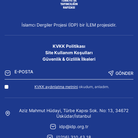
İslamcı Dergiler Projesi (İDP) bir İLEM projesidir.
KVKK Politikası
Site Kullanım Koşulları
Güvenlik & Gizlilik İlkeleri
GÖNDER
KVKK aydınlatma metnini
okudum, anladım.
Aziz Mahmut Hüdayi, Türbe Kapısı Sok. No: 13, 34672
Üsküdar/İstanbul
idp@idp.org.tr
(0216) 310 43 18