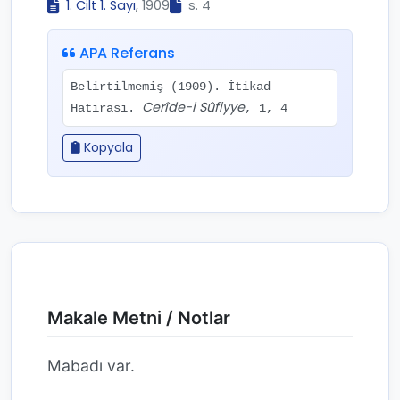
1. Cilt 1. Sayı
, 1909
s. 4
APA Referans
Belirtilmemiş (1909). İtikad
Cerîde-i Sûfiyye
Hatırası.
, 1, 4
Kopyala
Makale Metni / Notlar
Mabadı var.