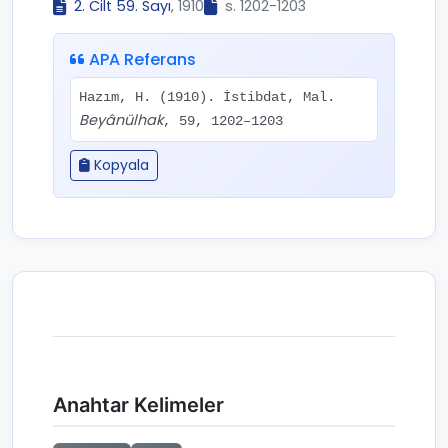
2. Cilt 59. Sayı
, 1910
s. 1202-1203
APA Referans
Hazım, H. (1910). İstibdat, Mal.
Beyânülhak
, 59, 1202–1203
Kopyala
Anahtar Kelimeler