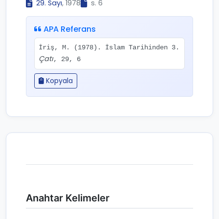
29. Sayı
, 1978
s. 6
APA Referans
İriş, M. (1978). İslam Tarihinden 3.
Çatı
, 29, 6
Kopyala
Anahtar Kelimeler