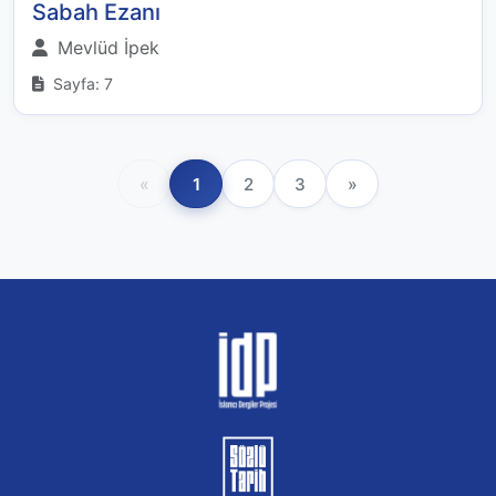
Sabah Ezanı
Mevlüd İpek
Sayfa: 7
«
1
2
3
»