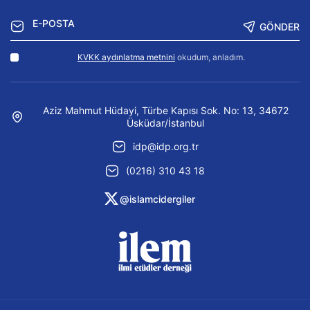
GÖNDER
KVKK aydınlatma metnini
okudum, anladım.
Aziz Mahmut Hüdayi, Türbe Kapısı Sok. No: 13, 34672
Üsküdar/İstanbul
idp@idp.org.tr
(0216) 310 43 18
@islamcidergiler