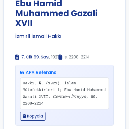
Ebu Hamid
Muhammed Gazali
XVII
İzmirli İsmail Hakkı
7. Cilt 69. Sayı
, 1921
s. 2208-2214
APA Referans
Hakkı, �. (1921). İslam
Mütefekkirleri 1; Ebu Hamid Muhammed
Cerîde-i İlmiyye
Gazali XVII.
, 69,
2208–2214
Kopyala