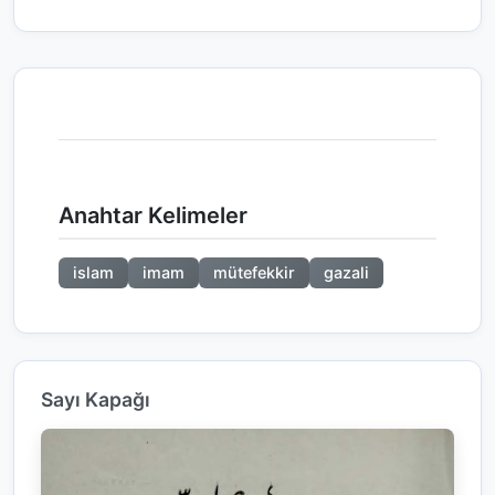
Anahtar Kelimeler
islam
imam
mütefekkir
gazali
Sayı Kapağı