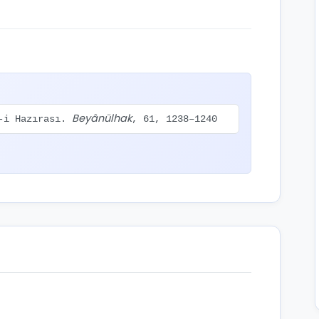
Beyânülhak
t-i Hazırası.
, 61, 1238–1240