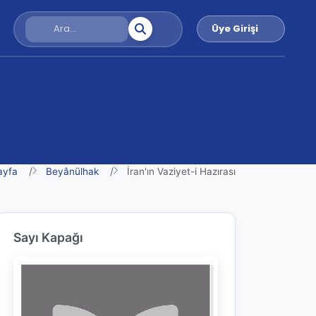
Üye Girişi
ayfa
Beyânülhak
İran'ın Vaziyet-i Hazırası
Sayı Kapağı