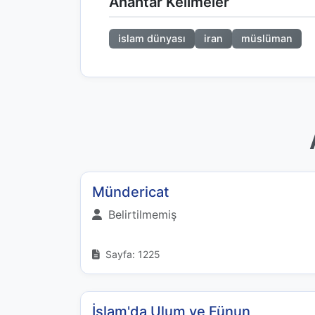
Anahtar Kelimeler
islam dünyası
iran
müslüman
Mündericat
Belirtilmemiş
Sayfa: 1225
İslam'da Ulum ve Fünun