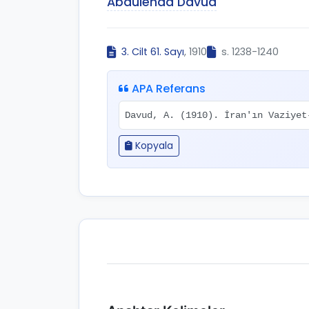
Abdulehad Davud
3. Cilt 61. Sayı
, 1910
s. 1238-1240
APA Referans
Davud, A. (1910). İran'ın Vaziye
Kopyala