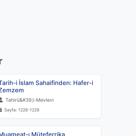
r
Tarih-i İslam Sahaifinden: Hafer-i
Zemzem
Tahirü&#39;l-Mevlevi
Sayfa: 1228-1229
Muameat-ı Müteferrika