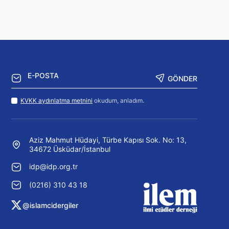
GÖNDER
KVKK aydınlatma metnini
okudum, anladım.
Aziz Mahmut Hüdayi, Türbe Kapısı Sok. No: 13,
34672 Üsküdar/İstanbul
idp@idp.org.tr
(0216) 310 43 18
@islamcidergiler