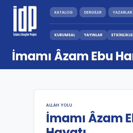
KATALOG
DERGİLER
YAZARLAR
KURUMSAL
YAYINLAR
ETKİNLİKLE
İmamı Âzam Ebu Han
ALLAH YOLU
İmamı Âzam Eb
Hayatı