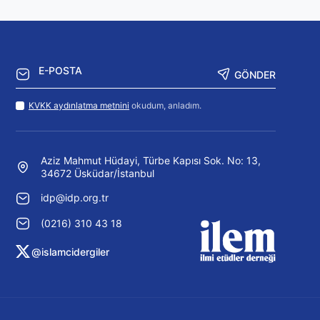
GÖNDER
KVKK aydınlatma metnini
okudum, anladım.
Aziz Mahmut Hüdayi, Türbe Kapısı Sok. No: 13,
34672 Üsküdar/İstanbul
idp@idp.org.tr
(0216) 310 43 18
@islamcidergiler