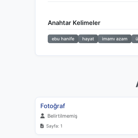
Anahtar Kelimeler
ebu hanife
hayat
imamı azam
ü
Fotoğraf
Belirtilmemiş
Sayfa: 1