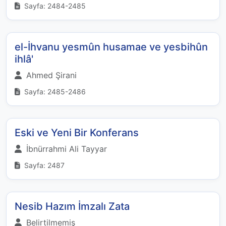
Sayfa: 2484-2485
el-İhvanu yesmûn husamae ve yesbihûn
ihlâ'
Ahmed Şirani
Sayfa: 2485-2486
Eski ve Yeni Bir Konferans
İbnürrahmi Ali Tayyar
Sayfa: 2487
Nesib Hazım İmzalı Zata
Belirtilmemiş