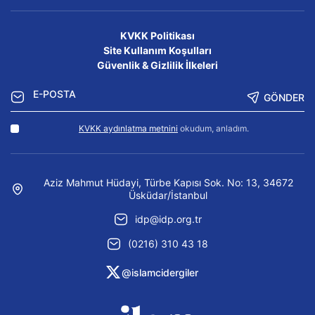
KVKK Politikası
Site Kullanım Koşulları
Güvenlik & Gizlilik İlkeleri
GÖNDER
KVKK aydınlatma metnini
okudum, anladım.
Aziz Mahmut Hüdayi, Türbe Kapısı Sok. No: 13, 34672
Üsküdar/İstanbul
idp@idp.org.tr
(0216) 310 43 18
@islamcidergiler