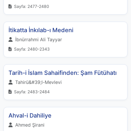
Sayfa: 2477-2480
İtikatta İnkılab-ı Medeni
İbnürrahmi Ali Tayyar
Sayfa: 2480-2343
Tarih-i İslam Sahaifinden: Şam Fütühatı
Tahirü&#39;l-Mevlevi
Sayfa: 2483-2484
Ahval-i Dahiliye
Ahmed Şirani