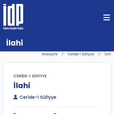
İlahi
Anasayfa
Cerîde-i Sûfiyye
İlahi
CERÎDE-I SÛFIYYE
İlahi
Cerîde-i Sûfiyye