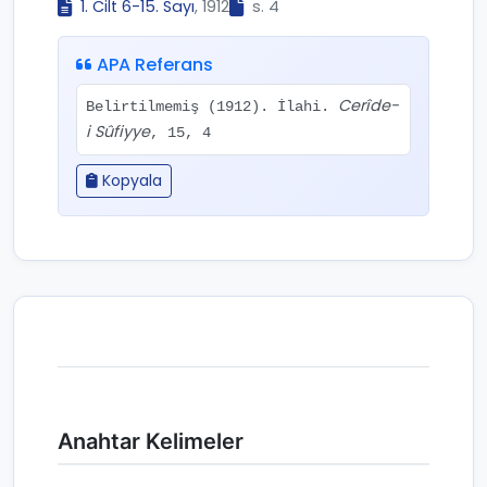
1. Cilt 6-15. Sayı
, 1912
s. 4
APA Referans
Cerîde-
Belirtilmemiş (1912). İlahi.
i Sûfiyye
, 15, 4
Kopyala
Anahtar Kelimeler