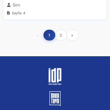
Sırrı
Sayfa: 4
«
1
2
»