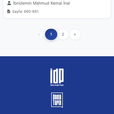
İbnülemin Mahmud Kemal İnal
Sayfa: 660-661
«
1
2
»