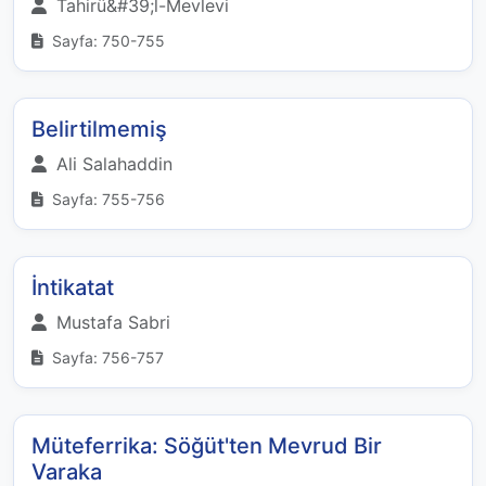
Tahirü&#39;l-Mevlevi
Sayfa: 750-755
Belirtilmemiş
Ali Salahaddin
Sayfa: 755-756
İntikatat
Mustafa Sabri
Sayfa: 756-757
Müteferrika: Söğüt'ten Mevrud Bir
Varaka