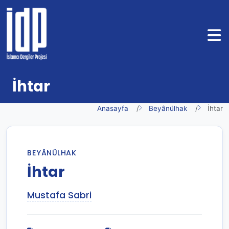
İhtar
Anasayfa
Beyânülhak
İhtar
BEYÂNÜLHAK
İhtar
Mustafa Sabri