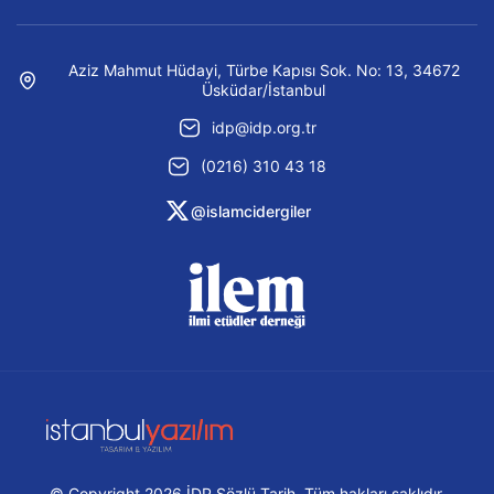
Aziz Mahmut Hüdayi, Türbe Kapısı Sok. No: 13, 34672
Üsküdar/İstanbul
idp@idp.org.tr
(0216) 310 43 18
@islamcidergiler
© Copyright 2026 İDP Sözlü Tarih. Tüm hakları saklıdır.