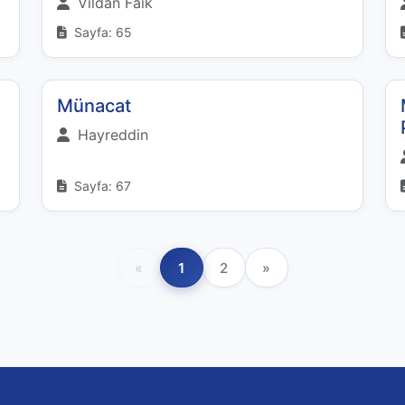
Vildan Faik
Sayfa: 65
Münacat
Hayreddin
Sayfa: 67
«
1
2
»