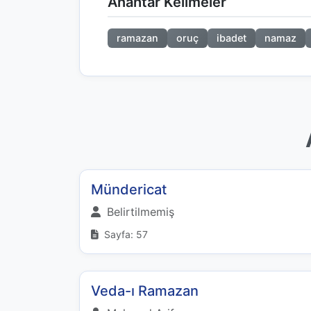
Anahtar Kelimeler
ramazan
oruç
ibadet
namaz
Mündericat
Belirtilmemiş
Sayfa: 57
Veda-ı Ramazan