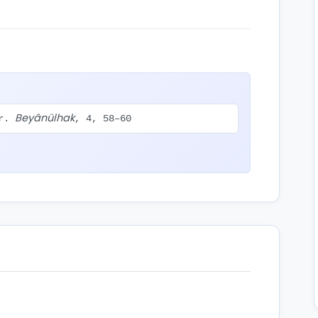
Beyânülhak
tr.
, 4, 58–60