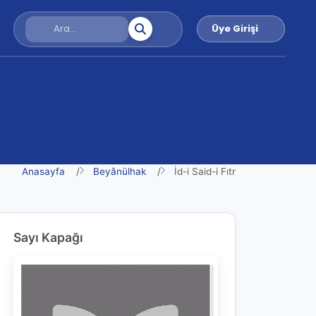
Üye Girişi
Anasayfa
Beyânülhak
İd-i Said-i Fıtr
Sayı Kapağı