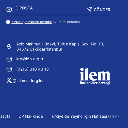
GÖNDER
KVKK aydınlatma metnini
okudum, anladım.
Aziz Mahmut Hüdayi, Türbe Kapısı Sok. No: 13,
34672 Üsküdar/İstanbul
idp@idp.org.tr
(0216) 310 43 18
@islamcidergiler
sayfa
İDP Hakkında
Türkiye'de Yayıncılığın Hafızası (TYH)