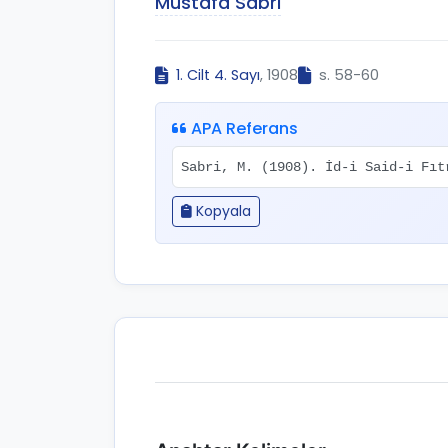
Mustafa Sabri
1. Cilt 4. Sayı
, 1908
s. 58-60
APA Referans
Sabri, M. (1908). İd-i Said-i Fı
Kopyala