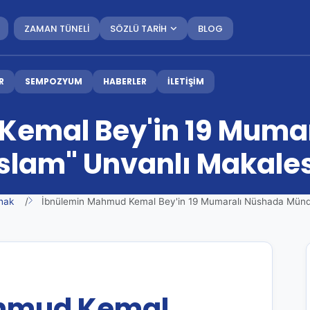
ZAMAN TÜNELİ
SÖZLÜ TARİH
BLOG
R
SEMPOZYUM
HABERLER
İLETİŞİM
Kemal Bey'in 19 Muma
İslam" Unvanlı Makales
hak
İbnülemin Mahmud Kemal Bey'in 19 Mumaralı Nüshada Münderi
hmud Kemal