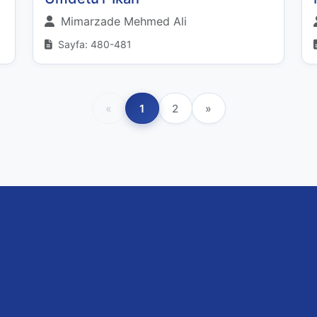
Mimarzade Mehmed Ali
Sayfa: 480-481
«
1
2
»