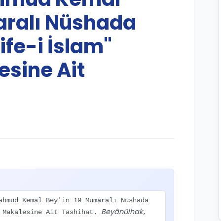
aralı Nüshada
fe-i İslam"
esine Ait
ahmud Kemal Bey'in 19 Mumaralı Nüshada
Beyânülhak
ı Makalesine Ait Tashihat.
,