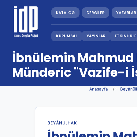
KATALOG
DERGİLER
YAZARLAR
KURUMSAL
YAYINLAR
ETKİNLİKLE
İbnülemin Mahmud 
Münderic "Vazife-i 
Anasayfa
Beyânül
BEYÂNÜLHAK
İbnülemin Ma