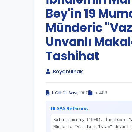
Bey'in 19 Mum
Münderic "Vazi
Unvanlı Makal
Tashihat
Beyânülhak
1. Cilt 21. Sayı
, 1909
s. 488
APA Referans
Belirtilmemiş (1909). İbnülemin M
Münderic "Vazife-i İslam" Unvanl