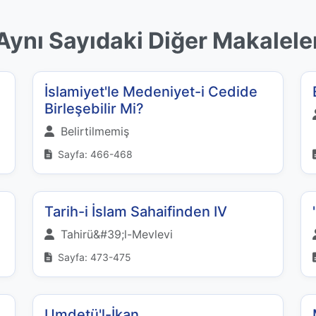
Aynı Sayıdaki Diğer Makalele
İslamiyet'le Medeniyet-i Cedide
Birleşebilir Mi?
Belirtilmemiş
Sayfa: 466-468
Tarih-i İslam Sahaifinden IV
Tahirü&#39;l-Mevlevi
Sayfa: 473-475
Umdetü'l-İkan