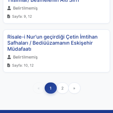
Tılsımlar/ Besmelenin Altı Sırrı
Belirtilmemiş
Sayfa: 9, 12
Risale-i Nur'un geçirdiği Çetin İmtihan
Safhaları / Bediüüzamanın Eskişehir
Müdafaatı
Belirtilmemiş
Sayfa: 10, 12
«
1
2
»