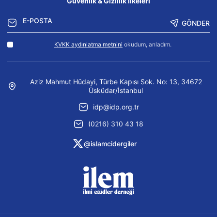
Güvenlik & Gizlilik İlkeleri
GÖNDER
KVKK aydınlatma metnini
okudum, anladım.
Aziz Mahmut Hüdayi, Türbe Kapısı Sok. No: 13, 34672
Üsküdar/İstanbul
idp@idp.org.tr
(0216) 310 43 18
@islamcidergiler