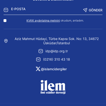
GÖNDER
KVKK aydınlatma metnini
okudum, anladım.
Aziz Mahmut Hüdayi, Türbe Kapısı Sok. No: 13, 34672
Üsküdar/İstanbul
idp@idp.org.tr
(0216) 310 43 18
@islamcidergiler