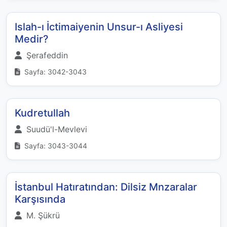
Islah-ı İctimaiyenin Unsur-ı Asliyesi
Medir?
Şerafeddin
Sayfa: 3042-3043
Kudretullah
Suudü'l-Mevlevi
Sayfa: 3043-3044
İstanbul Hatıratından: Dilsiz Mnzaralar
Karşısında
M. Şükrü