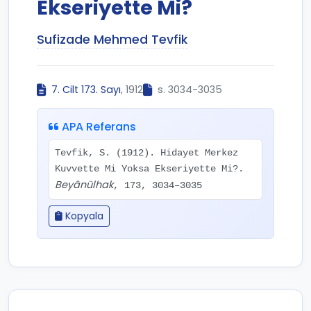
Ekseriyette Mi?
Sufizade Mehmed Tevfik
7. Cilt 173. Sayı
, 1912
s. 3034-3035
APA Referans
Tevfik, S. (1912). Hidayet Merkez
Kuvvette Mi Yoksa Ekseriyette Mi?.
Beyânülhak
, 173, 3034–3035
Kopyala